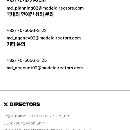
+82) 70-5221-3092
md_planning02@modeldirectors.com
국내외 연예인 섭외 문의
+82) 70-5056-3122
md_agency02@modeldirectors.com
기타 문의
+82) 70-5056-3125
md_account02@modeldirectors.com
Legal Name: DIRECTORS X Co., Ltd.
CEO: Youngwoon Shin